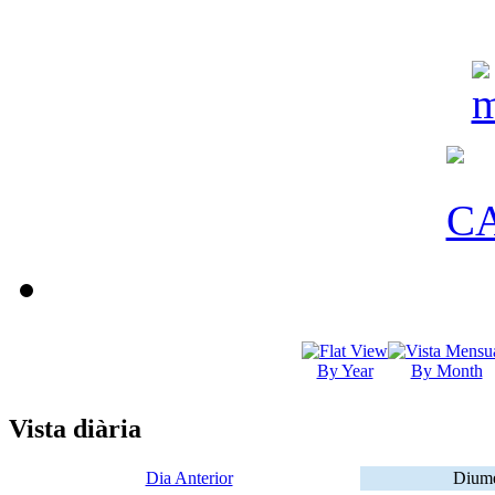
By Year
By Month
Vista diària
Dia Anterior
Diume