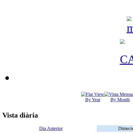
By Year
By Month
Vista diària
Dia Anterior
Dimecr